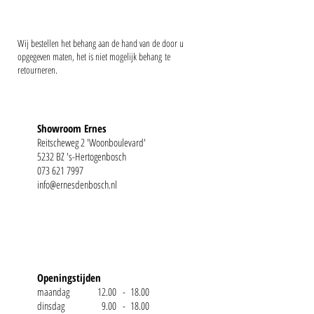
Wij bestellen het behang aan de hand van de door u
opgegeven maten, het is niet mogelijk behang te
retourneren.
Showroom Ernes
Reitscheweg 2 'Woonboulevard'
5232 BZ 's-Hertogenbosch
073 621 7997
info@ernesdenbosch.nl
Openingstijden
maandag
12.00
- 18.00
dinsdag
0
9.00
- 18.00